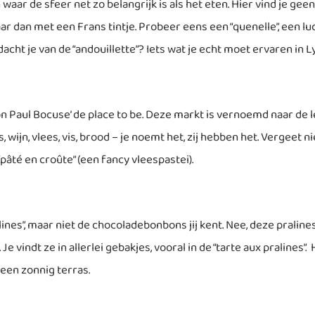
ar de sfeer net zo belangrijk is als het eten. Hier vind je ge
 dan met een Frans tintje. Probeer eens een “quenelle”, een luc
t dacht je van de “andouillette”? Iets wat je echt moet ervaren in L
yon Paul Bocuse’ de place to be. Deze markt is vernoemd naar de 
ijn, vlees, vis, brood – je noemt het, zij hebben het. Vergeet n
pâté en croûte” (een fancy vleespastei).
lines”, maar niet de chocoladebonbons jij kent. Nee, deze praline
indt ze in allerlei gebakjes, vooral in de “tarte aux pralines”. H
 een zonnig terras.