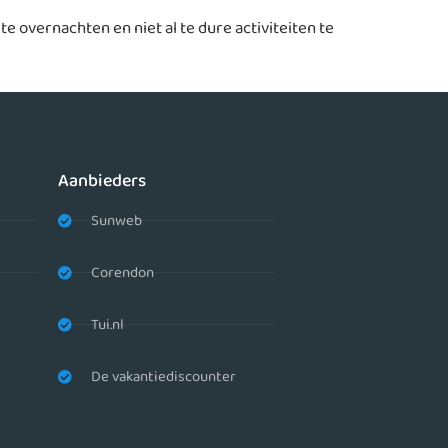
e overnachten en niet al te dure activiteiten te
Aanbieders
Sunweb
Corendon
Tui.nl
De vakantiediscounter