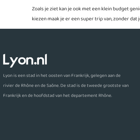
Zoals je ziet kan je ook met een klein budget gen
kiezen maak je er een super trip van, zonder dat 
Lyon is een stad in het oosten van Frankrijk, gelegen aan de
rivier de Rhône en de Saône. De stad is de tweede grootste van
Frankrijk en de hoofdstad van het departement Rhône.