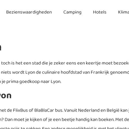
Bezienswaardigheden
Camping
Hotels
Klim
n
aar toch is het een stad die je zeker eens een keertje moet bez
r niets wordt Lyon de culinaire hoofdstad van Frankrijk genoemd
n je prima goedkoop naar Lyon.
yon
t de FlixBus of BlaBlaCar bus. Vanuit Nederland en België kan j
rein? Dan moet je kijken of je een beetje handig kan boeken. Met
aagste prijs te pakken. Een andere mogelijkheid is met het vlie