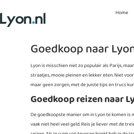
Home
Goedkoop naar Lyo
Lyon is misschien niet zo populair als Parijs, m
straatjes, mooie pleinen en lekker eten. Niet voo
maar geen zorgen, met de juiste tips en trucs ku
Goedkoop reizen naar L
De goedkoopste manier om in Lyon te komen is me
vaak niet heel veel geld. Reis je liever met de t
reizen. Als je ruim van tevoren boekt heb je de l