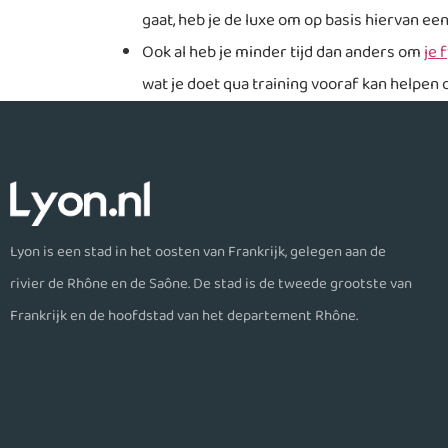
gaat, heb je de luxe om op basis hiervan e
Ook al heb je minder tijd dan anders om
je 
wat je doet qua training vooraf kan helpen 
Lyon is een stad in het oosten van Frankrijk, gelegen aan de
rivier de Rhône en de Saône. De stad is de tweede grootste van
Frankrijk en de hoofdstad van het departement Rhône.