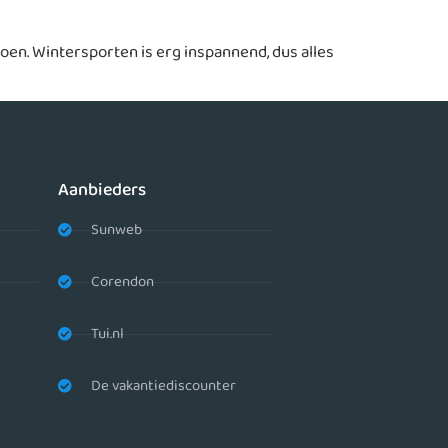
doen. Wintersporten is erg inspannend, dus alles
Aanbieders
Sunweb
Corendon
Tui.nl
De vakantiediscounter