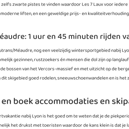
s zelfs zwarte pistes te vinden waardoor Les 7 Laux voor iedere 
moderne liften, en een geweldige prijs- en kwaliteitverhouding
audre: 1 uur en 45 minuten rijden v
utrans/Méaudre, nog een veelzijdig wintersportgebied nabij Lyo
elijk gezinnen, rustzoekers én mensen die dol zijn op langlaufe
r de bossen van het Vercors-massief en met uitzicht op de berg
 in dit skigebied goed rodelen, sneeuwschoenwandelen en is het
 en boek accommodaties en skip
tvakantie nabij Lyon is het goed om te weten dat je de piekperi
lijk het drukst met toeristen waardoor de kans klein is dat je la